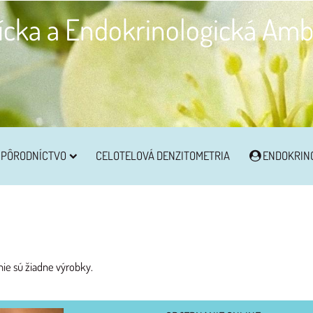
cka a Endokrinologická Amb
 PÔRODNÍCTVO
CELOTELOVÁ DENZITOMETRIA
ENDOKRIN
 nie sú žiadne výrobky.