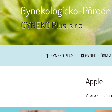
Gynekologicko-Pôrodní
GYNEKO Plus, s.r.o.
GYNEKO PLUS
GYNEKOLÓGIA A
Apple
V tejto kategórii