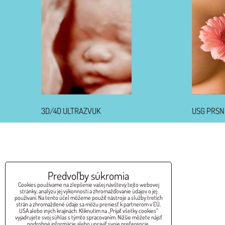
3D/4D ULTRAZVUK
USG PRSN
Predvoľby súkromia
Cookies používame na zlepšenie vašej návštevy tejto webovej
stránky, analýzu jej výkonnosti a zhromažďovanie údajov o jej
používaní. Na tento účel môžeme použiť nástroje a služby tretích
strán a zhromaždené údaje sa môžu preniesť k partnerom v EÚ,
USA alebo iných krajinách. Kliknutím na „Prijať všetky cookies“
vyjadrujete svoj súhlas s týmto spracovaním. Nižšie môžete nájsť
podrobné informácie alebo upraviť svoje preferencie.