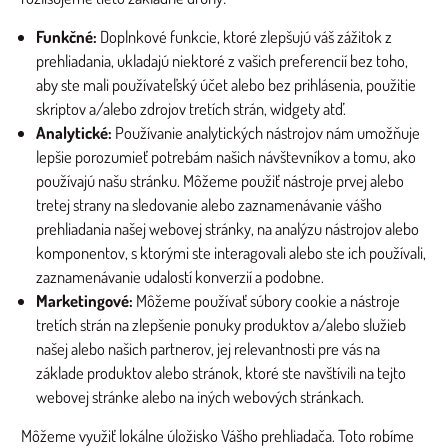
Funkčné:
Doplnkové funkcie, ktoré zlepšujú váš zážitok z
prehliadania, ukladajú niektoré z vašich preferencií bez toho,
aby ste mali používateľský účet alebo bez prihlásenia, použitie
skriptov a/alebo zdrojov tretích strán, widgety atď.
Analytické:
Používanie analytických nástrojov nám umožňuje
lepšie porozumieť potrebám našich návštevníkov a tomu, ako
používajú našu stránku. Môžeme použiť nástroje prvej alebo
tretej strany na sledovanie alebo zaznamenávanie vášho
prehliadania našej webovej stránky, na analýzu nástrojov alebo
komponentov, s ktorými ste interagovali alebo ste ich používali,
zaznamenávanie udalostí konverzií a podobne.
Marketingové:
Môžeme používať súbory cookie a nástroje
tretích strán na zlepšenie ponuky produktov a/alebo služieb
našej alebo našich partnerov, jej relevantnosti pre vás na
základe produktov alebo stránok, ktoré ste navštívili na tejto
webovej stránke alebo na iných webových stránkach.
Môžeme využiť lokálne úložisko Vášho prehliadača. Toto robíme