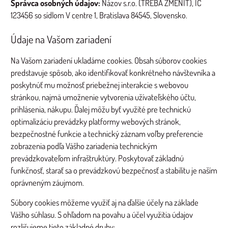
Správca osobných údajov:
Názov s.r.o. (TREBA ZMENIŤ), IČ
123456 so sídlom V centre 1, Bratislava 84545, Slovensko.
Údaje na Vašom zariadení
Na Vašom zariadení ukladáme cookies. Obsah súborov cookies
predstavuje spôsob, ako identifikovať konkrétneho návštevníka a
poskytnúť mu možnosť priebežnej interakcie s webovou
stránkou, najmä umožnenie vytvorenia užívateľského účtu,
prihlásenia, nákupu. Ďalej môžu byť využité pre technickú
optimalizáciu prevádzky platformy webových stránok,
bezpečnostné funkcie a technický záznam voľby preferencie
zobrazenia podľa Vášho zariadenia technickým
prevádzkovateľom infraštruktúry. Poskytovať základnú
funkčnosť, starať sa o prevádzkovú bezpečnosť a stabilitu je naším
oprávneným záujmom.
Súbory cookies môžeme využiť aj na ďalšie účely na základe
Vášho súhlasu. S ohľadom na povahu a účel využitia údajov
rozlišujeme tieto základné druhy: